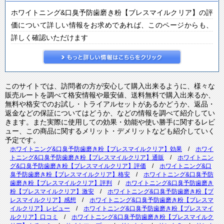
ホワイトニング&口臭予防歯磨き粉【ブレスマイルクリア】の評
価について詳しい情報をお求めであれば、このページからも、
詳しく確認いただけます
このサイトでは、訪問者の方が安心して購入出来るように、様々な
販売ルートを調べて格安情報や最安値、送料無料で購入出来るか、
無料や格安でのお試し・トライアルセットがあるかどうか、返品・
返金などの保証についてはどうか、などの情報を調べて紹介してい
きます。また実際に使用しての効果・効能や使い勝手に関するレビ
ュー、この商品に関するメリット・デメリットなども紹介していく
予定です。
ホワイトニング&口臭予防歯磨き粉【ブレスマイルクリア】効果
/
ホワイ
トニング&口臭予防歯磨き粉【ブレスマイルクリア】通販
/
ホワイトニン
グ&口臭予防歯磨き粉【ブレスマイルクリア】評価
/
ホワイトニング&口
臭予防歯磨き粉【ブレスマイルクリア】格安
/
ホワイトニング&口臭予防
歯磨き粉【ブレスマイルクリア】評判
/
ホワイトニング&口臭予防歯磨き
粉【ブレスマイルクリア】激安
/
ホワイトニング&口臭予防歯磨き粉【ブ
レスマイルクリア】感想
/
ホワイトニング&口臭予防歯磨き粉【ブレスマ
イルクリア】レビュー
/
ホワイトニング&口臭予防歯磨き粉【ブレスマイ
ルクリア】口コミ
/
ホワイトニング&口臭予防歯磨き粉【ブレスマイルク