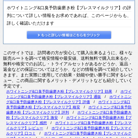
ホワイトニング&口臭予防歯磨き粉【ブレスマイルクリア】の評
判について詳しい情報をお求めであれば、このページからも、
詳しく確認いただけます
このサイトでは、訪問者の方が安心して購入出来るように、様々な
販売ルートを調べて格安情報や最安値、送料無料で購入出来るか、
無料や格安でのお試し・トライアルセットがあるかどうか、返品・
返金などの保証についてはどうか、などの情報を調べて紹介してい
きます。また実際に使用しての効果・効能や使い勝手に関するレビ
ュー、この商品に関するメリット・デメリットなども紹介していく
予定です。
ホワイトニング&口臭予防歯磨き粉【ブレスマイルクリア】効果
/
ホワイ
トニング&口臭予防歯磨き粉【ブレスマイルクリア】通販
/
ホワイトニン
グ&口臭予防歯磨き粉【ブレスマイルクリア】評価
/
ホワイトニング&口
臭予防歯磨き粉【ブレスマイルクリア】格安
/
ホワイトニング&口臭予防
歯磨き粉【ブレスマイルクリア】評判
/
ホワイトニング&口臭予防歯磨き
粉【ブレスマイルクリア】激安
/
ホワイトニング&口臭予防歯磨き粉【ブ
レスマイルクリア】感想
/
ホワイトニング&口臭予防歯磨き粉【ブレスマ
イルクリア】レビュー
/
ホワイトニング&口臭予防歯磨き粉【ブレスマイ
ルクリア】口コミ
/
ホワイトニング&口臭予防歯磨き粉【ブレスマイルク